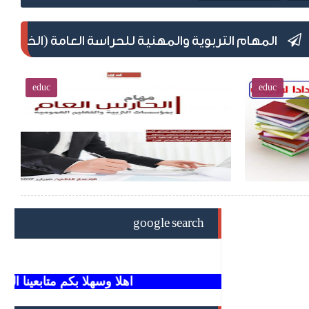
تربوية والمهنية للحراسة العامة (الخارجية والداخلية) ب
educ
google search
اهلا وسهلا بكم مت