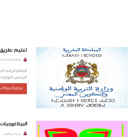
تعليم :طريق ا
on et formation
اليكم الرابط ال
الرسمي للوزارة ب
Plus d'infos »إقرأ المزيد
البيذاغوجيات 
تربية وتعليم