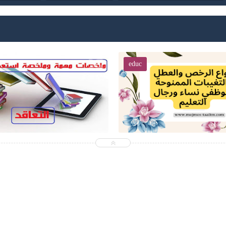
المهام ال
educ
educ